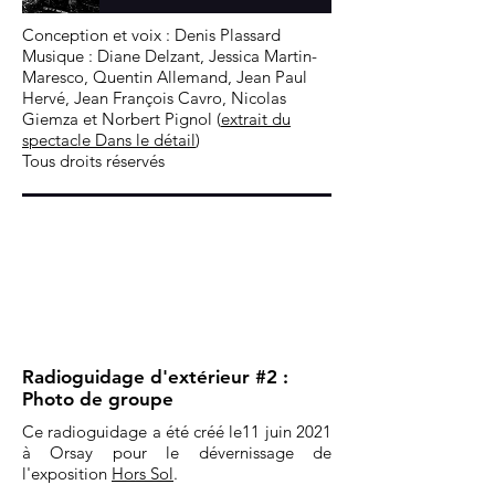
Conception et voix : Denis Plassard
Musique : Diane Delzant, Jessica Martin-
Maresco, Quentin Allemand, Jean Paul
Hervé, Jean François Cavro, Nicolas
Giemza et Norbert Pignol (
extrait du
spectacle Dans le détail
)
Tous droits réservés
Conception et voix : Denis Plassard
Musique : Diane Delzant, Jessica Martin-
Maresco, Quentin Allemand, Jean Paul
Hervé, Jean François Cavro, Nicolas
Giemza et Norbert Pignol (
extrait du
spectacle Dans le détail
)
Tous droits réservés
Radioguidage d'extérieur #2 :
Photo de groupe
Ce radioguidage a été créé le11 juin 2021
à Orsay pour le dévernissage de
l'exposition
Hors Sol
.