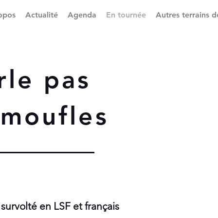
opos
Actualité
Agenda
En tournée
Autres terrains d
rle pas
 moufles
urvolté en LSF et français