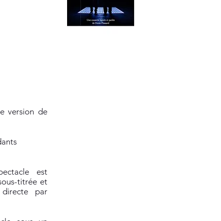
Moufles PDF
re version de
dants
ectacle est
ous-titrée et
directe par