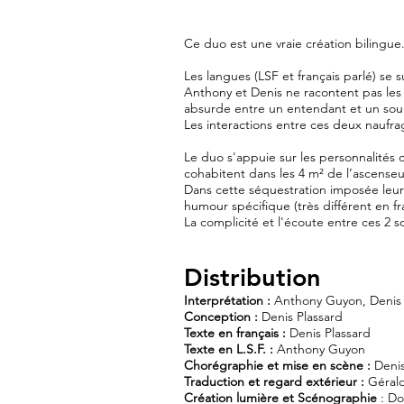
Ce duo est une vraie création bilingue
Les langues (LSF et français parlé) se
Anthony et Denis ne racontent pas le
absurde entre un entendant et un sourd
Les interactions entre ces deux naufr
Le duo s'appuie sur les personnalités
cohabitent dans les 4 m² de l’ascenseu
Dans cette séquestration imposée leur
humour spécifique (très différent en fr
La complicité et l'écoute entre ces 2 
Distribution
Interprétation :
Anthony Guyon, Denis 
Conception :
Denis Plassard
Texte en français :
Denis Plassard
Texte en L.S.F. :
Anthony Guyon
Chorégraphie et mise en scène :
Denis
Traduction et regard extérieur :
Gérald
Création lumière
et Scénographie
: D