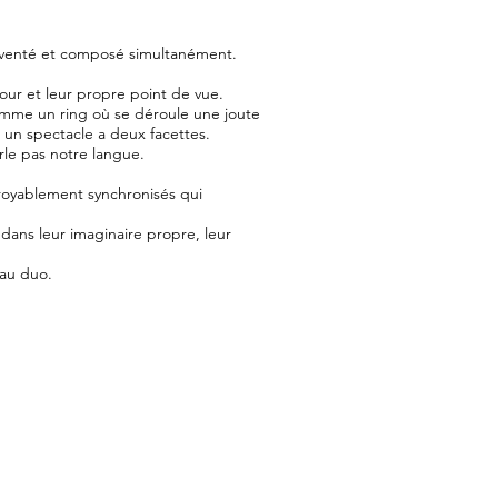
nventé et composé simultanément.
our et leur propre point de vue.
omme un ring où se déroule une joute
 un spectacle a deux facettes.
rle pas notre langue.
royablement synchronisés qui
ans leur imaginaire propre, leur
 au duo.