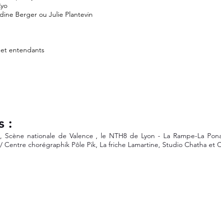
Ryo
ldine Berger ou Julie Plantevin
 et entendants
s :
, Scène nationale de Valence , le NTH8 de Lyon - La Rampe-La Pon
/ Centre chorégraphik Pôle Pik, La friche Lamartine, Studio Chatha et 