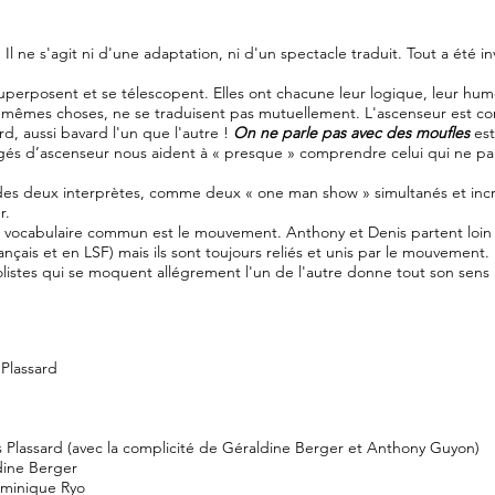
.
Il ne s'agit ni d'une adaptation, ni d'un spectacle traduit.
Tout a été i
 superposent et se télescopent. Elles ont chacune leur logique, leur hum
s mêmes choses, ne se traduisent pas mutuellement. L'ascenseur est c
, aussi bavard l'un que l'autre !
On ne parle pas avec des moufles
est
agés d’ascenseur nous aident à « presque » comprendre celui qui ne pa
 des deux interprètes, comme deux « one man show » simultanés et inc
r.
 vocabulaire commun est le mouvement. Anthony et Denis partent loin d
ançais et en LSF) mais ils sont toujours reliés et unis par le mouvement.
solistes qui se moquent allégrement l'un de l'autre donne tout son sens
Plassard
 Plassard (avec la complicité de Géraldine Berger et Anthony Guyon)
ine Berger
ominique Ryo