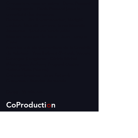
Conception, mise en scène : Denis Plassard
Chorégraphie : Denis Plassard (avec la
complicité des danseurs)
Danseurs : Jim Krummenacker, Madgid
Lahlouh, Mickaël Lamarre, Sonia Mvondo
Assistante : Sandrine Vandevelde
Mise en musique du Texte : Jean François
Cavro
Avec les voix de (Comédiens de la Comédie
de Valence) : Yves Barbaut (Potard), Vincent
Garanger (Lenglumé), Cédric Michel
(Mistingue), Anthony Poupard (Justin),
Hèlène Viviès (Norine)
Création lumières : Jean Tartaroli
Costumes : Béatrice Vermande
Durée
: 55 minutes
CoProducti
o
n
Comédie de Valence, Dôme Théâtre
(Albertville), Château Rouge (Annemasse),
Théâtre de Vénissieux, Compagnie Propos.
Droits réservés sur toutes les images du site