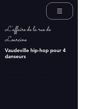
L'affaire de la rue de
Lourcine
Vaudeville hip-hop pour 4
danseurs
Création janvier 2005 (ce spectacle n’est
plus en tournée)
Cette création est la suite de l’aventure
commencée avec les danseurs hip-hop de
Elle semelle de quoi ? (Carmen). Enregistré
comme une pièce de théâtre
radiophonique, cette version très bruitée,
électronique et explosive du vaudeville de
Labiche est un jeu de références et de clins
d’oeil… Les codes se rencontrent : celui du
hip-hop et celui du vaudeville. Une pièce de