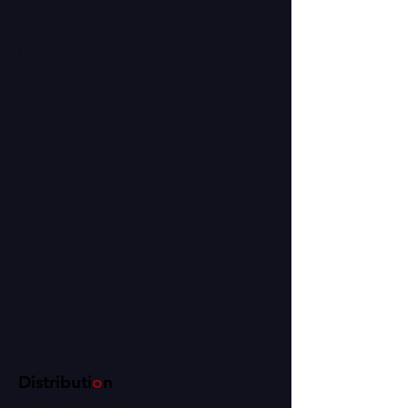
théâtre dansée, à mi chemin entre le
cinéma muet et le dessin animé.
Extraits de « L’Affaire de la rue de
Lourcine »
« C’est fait !… c’est horrible !… c’est fait !…
je lui ai dit : Justin, mille francs pour toi si tu
veux te taire… pas de réponse !… deux
mille francs !… c’était pourtant gentil…
mais je ne voulais rien avoir à me reprocher,
pas de réponse !… alors, je me jette à ses
genoux… il me fait : Psch ! psch !… pour
me narguer !… je m’emporte ! je
m’exaspère ! je lui saute au cou !… il
m’égratigne !… je serre !… j’entends un
râle… miaou !… c’était fait… c’est bien
simple !… Comme l’homme est peu !…
Pauvre Justin ! j’avais toujours pensé que ce
garçon-là finirait mal… (Se grisant par
degrés) Ce que c’est que le remords… tout
tourne… tout danse autour de moi…
comme au banquet Labadens. » Eugène
Labiche
Distributi
o
n
Texte : Eugène Labiche